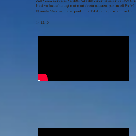
Adevărat, adevărat vă spun că cine crede în Mine va face şi el 
încă va face altele şi mai mari decât acestea, pentru că Eu Mă 
Numele Meu, voi face, pentru ca Tatăl să fie proslăvit în Fiul.
14:12,13