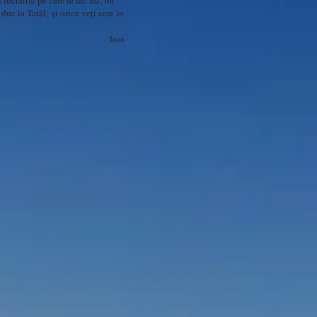
lucrările pe care le fac Eu; ba
duc la Tatăl; şi orice veţi cere în
Ioan