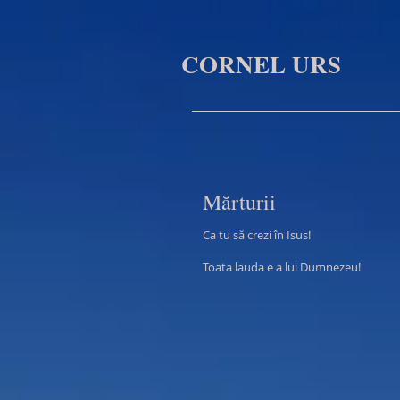
CORNEL URS
M
ă
rturii
Ca tu s
ă
crezi în Isus!
Toata lauda e a lui Dumnezeu
!