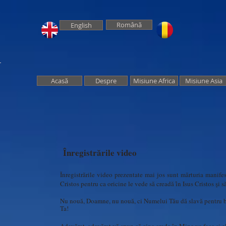
Română
English
Acasă
Despre
Misiune Africa
Misiune Asia
Înregistrările video
Înregistrările video prezentate mai jos sunt mărturia manifes
Cristos pentru ca oricine le vede să creadă ȋn Isus Cristos şi
Nu nouă, Doamne, nu nouă, ci Numelui Tău dă slavă pentru b
Ta!
Psalmi 1